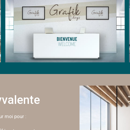
yvalente
r moi pour :