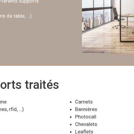
ifférents supports
ns de table, …)
rts traités
ène
Carnets
s, rfid, …)
Bannières
Photocall
Chevalets
Leaflets