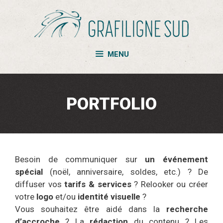
Aller
au
contenu
MENU
PORTFOLIO
Besoin de communiquer sur
un événement
spécial
(noël, anniversaire, soldes, etc.) ? De
diffuser vos
tarifs & services
? Relooker ou créer
votre
logo
et/ou
identité visuelle
?
Vous souhaitez être aidé dans la
recherche
d’accroche
? La
rédaction
du contenu ? Les